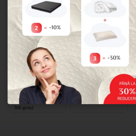
elastică
,
suprafața
Are proprietăți
antiacarieni, nu
moale, realizata din
păstrează mirosurile, nu
material natural
face zgomot la mișcare.
TENCEL ™, potrivit
Partea laterală din
pentru pielea sensibil
ă
.
bumbac ranforce 100%
Are proprietăți anti-
cu elastic. Densitate –
a
carieni
, nu păstrează
255 gr/m2
mirosurile, nu
face
zgomot
la mișcare
.
Partea laterală d
in
bumbac
ranforce 100%
cu
elastic
. Densitate –
300 gr/m2