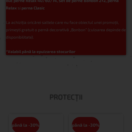
buc perne Relax 40/60/14, Set de perne Bonbon 2+2, perna
Relax
si
perna Clasic
La achiziția oricărei saltele care nu face obiectul unei promoții,
primești gratuit o pernă decorativă „Bonbon” (culoarea depinde de
disponibilitate).
*Valabil până la epuizarea stocurilor
PROTECȚII
până la -30%
până la -30%