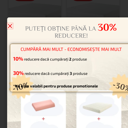
30%
PUTEȚI OBȚINE PÂNĂ LA
REDUCERE!
Protecție pentru
Protecție pentru
CUMPĂRĂ MAI MULT - ECONOMISEȘTE MAI MULT
saltea Cool
saltea Sensitive
10%
reducere dacă cumpărați
2
produse
Touch
până la
82,60
lei
30%
până la
reducere dacă cumpărați
3
produse
118,00
lei
120,40
lei
172,00
lei
*Nu este valabil pentru produse promotionale
Impermeabilă, ventilată,
elastică, suprafața
Capacitate
ridicată de
moale, realizata din
reglare a temeraturii și
material natural
proprietăți absorbante
.
TENCEL ™, potrivit
I
mpermeabil
ă
,
ventilată
,
pentru pielea sensibilă.