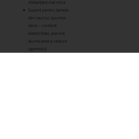
distanțare mai mica
Suport pentru lamele
din cauciuc spumos
dens – conferă
elasticitate, previne
alunecarea și reduce
zgomotul
Alegerea
amortizoarelor de
1000, 1200,1400 și
1500 N, recomandat
pentru saltelele
noastre din latex fiind
cel de 1500 N
IMPORTANT
Durata normală de viață a lamelelor, în care acestea își