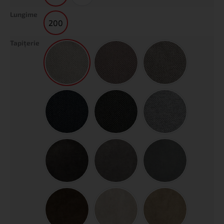
Lungime
200
200
Tapiţerie
Siena Beige
Siena Brown
Siena Dark Beige
Siena Dark Blue
Siena Dark Gray
Siena Gray
Pluș Anthracite
Pluș Ash Warm Gray
Pluș Cement Green
Pluș Chocolate
Pluș Sand
Pluș Tofee