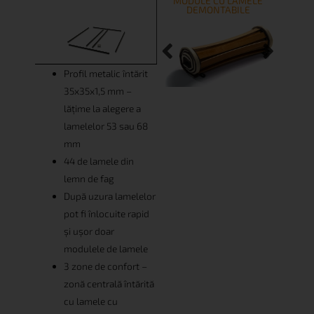
MODULE CU LAMELE
DEMONTABILE
Profil metalic întărit
35x35x1,5 mm –
lățime la alegere a
lamelelor 53 sau 68
mm
44 de lamele din
lemn de fag
După uzura lamelelor
pot fi înlocuite rapid
și ușor doar
modulele de lamele
3 zone de confort –
zonă centrală întărită
cu lamele cu