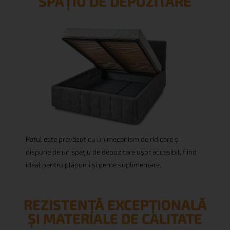
SPAȚIU DE DEPOZITARE
Patul este prevăzut cu un mecanism de ridicare și
dispune de un spațiu de depozitare ușor accesibil, fiind
ideal pentru plăpumi și perne suplimentare.
REZISTENȚĂ EXCEPȚIONALĂ
30%
ȘI MATERIALE DE CALITATE
PUTEȚI OBȚINE PÂNĂ LA