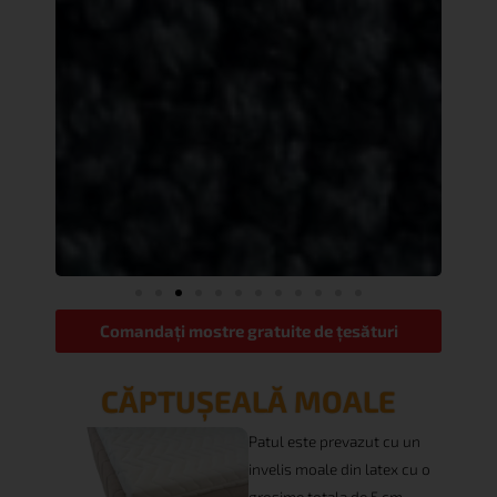
Comandați mostre gratuite de țesături
CĂPTUȘEALĂ MOALE
Patul este prevazut cu un
invelis moale din latex cu o
grosime totala de 5 cm.