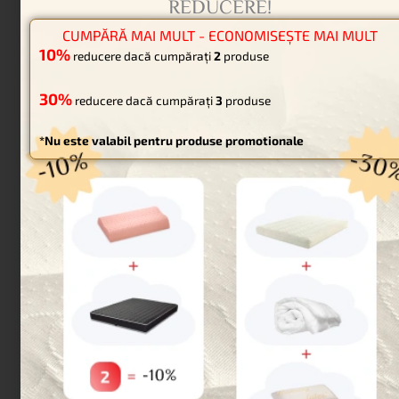
DAMASC ÎNLOCUIBIL
Damascul înlocuibil este ușor de întreținut deoarece
poate fi spălat la mașină. Poate fi comandat separat
pentru înlocuire interioară sau uzură. Fabricat din
damasc dublu tratat premium – hidrofug și ignifug.
ALEGERE DIN 12 CULORI