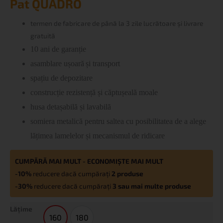
Pat QUADRO
QUADRO
termen de fabricare
de până la 3 zile lucrătoare și livrare
gratuită
10 ani de garanție
asamblare
ușoară
și transport
spațiu de depozitare
construcție
rezistență
și căptușeală moale
husa
detașabilă și lavabilă
somiera
metalic
ă
pentru saltea cu posibilitatea de a alege
lățimea lamelelor și mecanismul de ridicare
CUMPĂRĂ MAI MULT - ECONOMIȘTE MAI MULT
-10%
reducere dacă cumpărați
2 produse
-30%
reducere dacă cumpărați
3 sau mai multe produse
Lățime
160
180
160
180