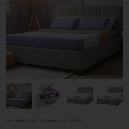
Cantitate
Prima pagină
/
Paturi și Somiere
/ Pat QUADRO
Pat