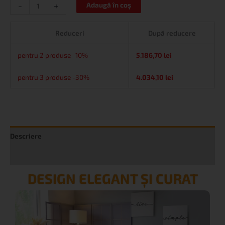
-
+
Adaugă în coș
Reduceri
După reducere
pentru 2 produse -10%
5.186,70
lei
pentru 3 produse -30%
4.034,10
lei
Descriere
Informații suplimentare
DESIGN ELEGANT ȘI CURAT