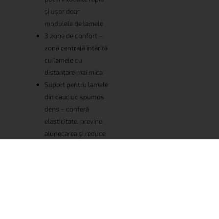
și ușor doar
modulele de lamele
3 zone de confort –
zonă centrală întărită
cu lamele cu
distanțare mai mica
Suport pentru lamele
din cauciuc spumos
dens – conferă
elasticitate, previne
alunecarea și reduce
zgomotul
Alegerea
amortizoarelor de
1000, 1200,1400 și
1500 N, recomandat
pentru saltelele
noastre din latex fiind