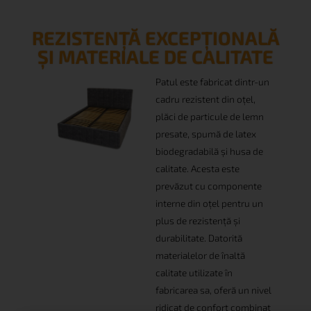
30%
PUTEȚI OBȚINE PÂNĂ LA
REZISTENȚĂ EXCEPȚIONALĂ
REDUCERE!
ȘI MATERIALE DE CALITATE
CUMPĂRĂ MAI MULT - ECONOMISEȘTE MAI MULT
10%
reducere dacă cumpărați
2
produse
Patul este fabricat dintr-un
cadru rezistent din oțel,
30%
reducere dacă cumpărați
3
produse
plăci de particule de lemn
presate, spumă de latex
*Nu este valabil pentru produse promotionale
biodegradabilă și husa de
calitate. Acesta este
prevăzut cu componente
interne din oțel pentru un
plus de rezistență și
durabilitate. Datorită
materialelor de înaltă
calitate utilizate în
fabricarea sa, oferă un nivel
ridicat de confort combinat