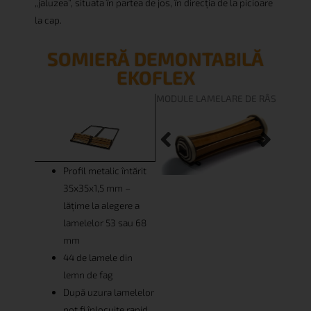
„jaluzea”, situata în partea de jos, în direcția de la picioare
la cap.
SOMIERĂ DEMONTABILĂ
EKOFLEX
MODULE LAMELARE DE RÂS
Profil metalic întărit
35x35x1,5 mm –
lățime la alegere a
lamelelor 53 sau 68
mm
44 de lamele din
lemn de fag
După uzura lamelelor
pot fi înlocuite rapid