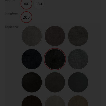
160
180
160
180
Lungime
200
200
Tapiţerie
Siena Beige
Siena Brown
Siena Dark Beige
Siena Dark Blue
Siena Dark Gray
Siena Gray
Pluș Anthracite
Pluș Ash Warm Gray
Pluș Cement Green