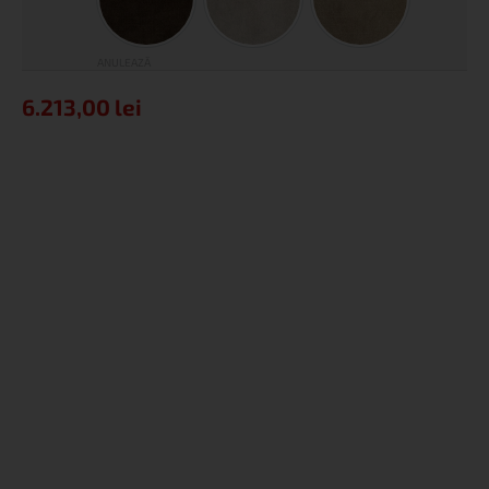
Pluș Chocolate
Pluș Sand
Pluș Tofee
ANULEAZĂ
6.213,00
lei