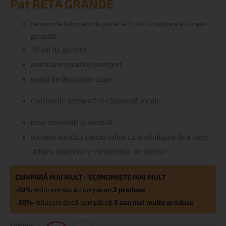
Pat RETA GRANDE
RETA
GRANDE
termen de fabricare
de până la 3 zile lucrătoare și livrare
gratuită
10 ani de garanție
asamblare
ușoară
și transport
spațiu de depozitare mare
construcție
rezistență
și căptușeală moale
husa
detașabilă și lavabilă
somiera
metalic
ă
pentru saltea cu posibilitatea de a alege
lățimea lamelelor și mecanismul de ridicare
CUMPĂRĂ MAI MULT - ECONOMIȘTE MAI MULT
-10%
reducere dacă cumpărați
2 produse
-30%
reducere dacă cumpărați
3 sau mai multe produse
Lățime