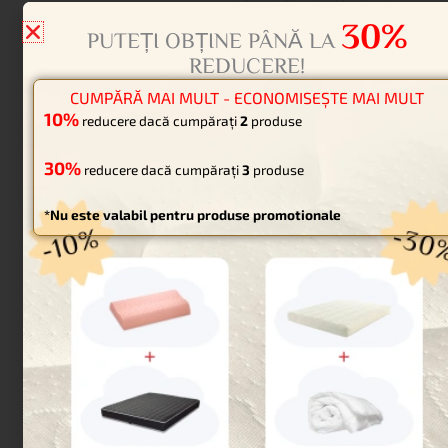
cu o rezistență excepțională
pentru utilizare pe termen
lung
DAMASC ÎNLOCUIBIL
Damascul înlocuibil este ușor de întreținut deoarece
poate fi spălat la mașină. Poate fi comandat separat
pentru înlocuire interioară sau uzură. Fabricat din
damasc dublu tratat premium – hidrofug și ignifug.