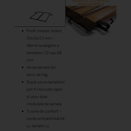
MODULE CU LAMELE
DEMONTABILE
Profil metalic întărit
35x35x1,5 mm –
lățime la alegere a
lamelelor 53 sau 68
mm
44 de lamele din
lemn de fag
După uzura lamelelor
pot fi înlocuite rapid
și ușor doar
modulele de lamele
3 zone de confort –
zonă centrală întărită
cu lamele cu