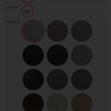
Lungime
200
200
Tapiţerie
Siena Beige
Siena Brown
Siena Dark Beige
Siena Dark Blue
Siena Dark Gray
Siena Gray
Pluș Anthracite
Pluș Ash Warm Gray
Pluș Cement Green
Pluș Chocolate
Pluș Sand
Pluș Tofee