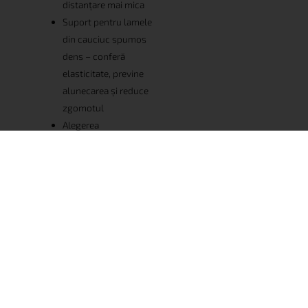
distanțare mai mica
Suport pentru lamele
din cauciuc spumos
dens – conferă
elasticitate, previne
alunecarea și reduce
zgomotul
Alegerea
amortizoarelor de
1000, 1200,1400 și
1500 N, recomandat
pentru saltelele
noastre din latex fiind
cel de 1500 N
IMPORTANT
Durata normală de viață a lamelelor, în care acestea își