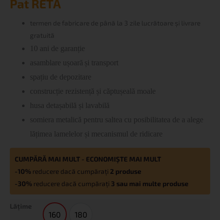
Pat RETA
RETA
termen de fabricare
de până la 3 zile lucrătoare și livrare
gratuită
10 ani de garanție
asamblare
ușoară
și transport
spațiu de depozitare
construcție
rezistență
și căptușeală moale
husa
detașabilă și lavabilă
somiera
metalic
ă
pentru saltea cu posibilitatea de a alege
lățimea lamelelor și mecanismul de ridicare
CUMPĂRĂ MAI MULT - ECONOMIȘTE MAI MULT
-10%
reducere dacă cumpărați
2 produse
-30%
reducere dacă cumpărați
3 sau mai multe produse
Lățime
160
180
160
180