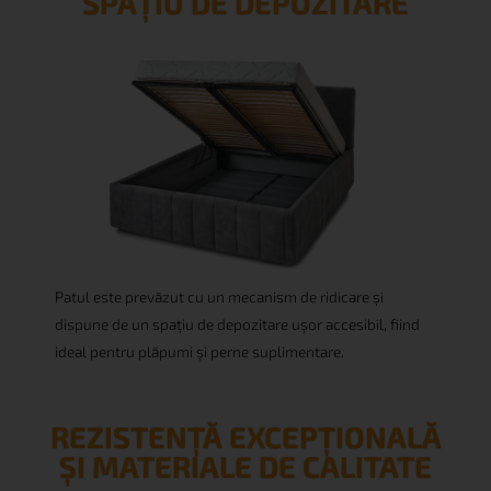
SPAȚIU DE DEPOZITARE
Patul este prevăzut cu un mecanism de ridicare și
dispune de un spațiu de depozitare ușor accesibil, fiind
ideal pentru plăpumi și perne suplimentare.
REZISTENȚĂ EXCEPȚIONALĂ
30%
ȘI MATERIALE DE CALITATE
PUTEȚI OBȚINE PÂNĂ LA