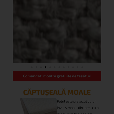
Comandați mostre gratuite de țesături
CĂPTUȘEALĂ MOALE
Patul este prevazut cu un
invelis moale din latex cu o
grosime totala de 5 cm.