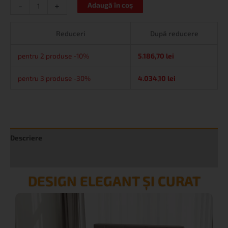
-
+
Adaugă în coș
Reduceri
După reducere
pentru 2 produse -10%
5.186,70
lei
pentru 3 produse -30%
4.034,10
lei
Descriere
Informații suplimentare
DESIGN ELEGANT ȘI CURAT