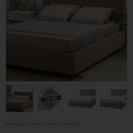
Cantitate
Prima pagină
/
Paturi și Somiere
/ Pat RETA
Pat