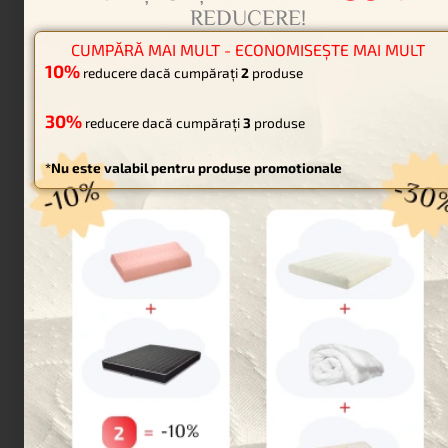
DAMASC ÎNLOCUIBIL
Damascul înlocuibil este ușor de întreținut deoarece
poate fi spălat la mașină. Poate fi comandat separat
pentru înlocuire interioară sau uzură. Fabricat din
damasc dublu tratat premium – hidrofug și ignifug.
ALEGERE DIN 12 CULORI