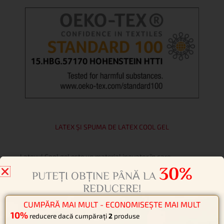
LATEX ȘI SPUMA DE LATEX COOL GEL
Latex
ul
Cool gel este un material inovator în care
particulele de latex sunt
legate
permanent de capsule COOL
GEL cu o conductivitate termică ridicată. Astfel, spum
a
de
latex
format
ă
din acest material asigură o termoreglare
mai buna
prin absorbția și
ulterior
eliberarea căldur
i
de la
persoana care doarme.
Spuma de latex
Cool gel este