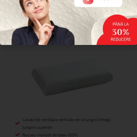
NUCLEU DIN LATEX
Canale de ventilare verticale de-a lungul întregii
lungimi a pernei
Nucleu monolit de latex 100%