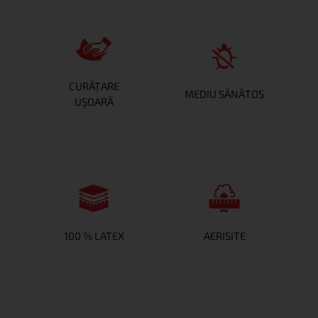
Saltelele LATEX sunt dotate cu
Calităţile alcaline naturale ale
huse detaşabile care pot fi
latexului nu permit dezvoltarea
înlăturate uşor pentru a fi
bacteriilor şi acarienilor.
CURĂŢARE
curăţate şi spălate.
MEDIU SĂNĂTOS
UŞOARĂ
Saltelele LATEX dispun de o
Saltelele LATEX sunt
reţea perfecţionată de canale
dezvoltate din nuclee de latex
de aer verticale şi orizontale,
întregi. Acestea nu au arcuri şi
ceea ce garantează o aerisire
nu vor scârţâi niciodată.
excepţională a saltelei.
100 % LATEX
AERISITE