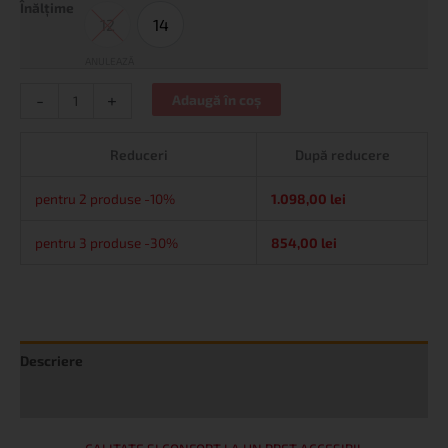
Înălțime
12
14
12
14
ANULEAZĂ
-
+
Adaugă în coș
Reduceri
După reducere
pentru 2 produse -10%
1.098,00
lei
pentru 3 produse -30%
854,00
lei
Descriere
Informații suplimentare