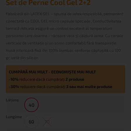
Set de Perne Cool Gel 2+2
de
Perne
Fabricată din LATEX GEL – spuma de latex respirabilă, permanent
Cool
conectată cu COOL GEL micro capsule speciale . Conductivitatea
Gel
termică ridicată asigură un control excelent al temperaturii
2+2
persoanei care doarme – răcoare vara și căldură iarna. Cu canale
verticale de ventilație și un somn confortabil fără transpirație.
Husă interioară fixă din 100% bumbac ranforse căptușită cu 100
gr. vată din silicon
CUMPĂRĂ MAI MULT - ECONOMIȘTE MAI MULT
-10%
reducere dacă cumpărați
2 produse
-30%
reducere dacă cumpărați
3 sau mai multe produse
Lățime
40
40
Lungime
60
70
60
70