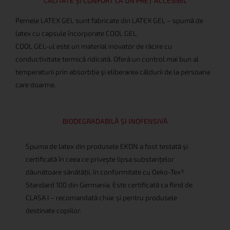
CALITATE ȘI CONFORT LA UN PREȚ ACCESIBIL
Pernele LATEX GEL sunt fabricate din LATEX GEL – spumă de
latex cu capsule încorporate COOL GEL.
COOL GEL-ul este un material inovator de răcire cu
conductivitate termică ridicată. Oferă un control mai bun al
temperaturii prin absorbția și eliberarea căldurii de la persoana
care doarme.
BIODEGRADABILĂ ȘI INOFENSIVĂ
Spuma de latex din produsele EKON a fost testată și
certificată în ceea ce privește lipsa substanțelor
dăunătoare sănătății, în conformitate cu Oeko-Tex®
Standard 100 din Germania. Este certificată ca fiind de
CLASA I – recomandată chiar și pentru produsele
destinate copiilor.