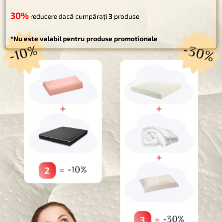
utilizat
ă
pentru produsele de dormit destinate persoanelor
care eliberează mai multă căldură în timpul somnului și au
nevoie de răc
orire
. O altă caracteristică distinctivă, precum
cea a tuturor celorlalte tipuri de
spume de latex
, este
structura sa celulară deschisă. Acest lucru determină
capacitatea sa de “a respira”, adică permite aerului sa
circule, aerise
ș
te salteaua, prevenind astfel
î
ncingerea.
30%
PUTEȚI OBȚINE PÂNĂ LA
REDUCERE!
CUMPĂRĂ MAI MULT - ECONOMISEȘTE MAI MULT
10%
reducere dacă cumpărați
2
produse
30%
reducere dacă cumpărați
3
produse
*Nu este valabil pentru produse promotionale