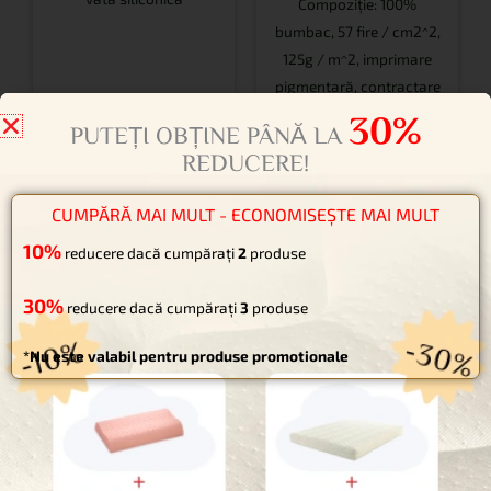
Compoziție: 100%
bumbac, 57 fire / cm2^2,
125g / m^2, imprimare
pigmentară, contractare
4-5%
până la -30%
până la -30%
30%
PUTEȚI OBȚINE PÂNĂ LA
REDUCERE!
CUMPĂRĂ MAI MULT - ECONOMISEȘTE MAI MULT
Plic pentru
Cearșaf
10%
reducere dacă cumpărați
2
produse
lenjerie de pat
până la
30%
reducere dacă cumpărați
3
produse
58,10
lei
până la