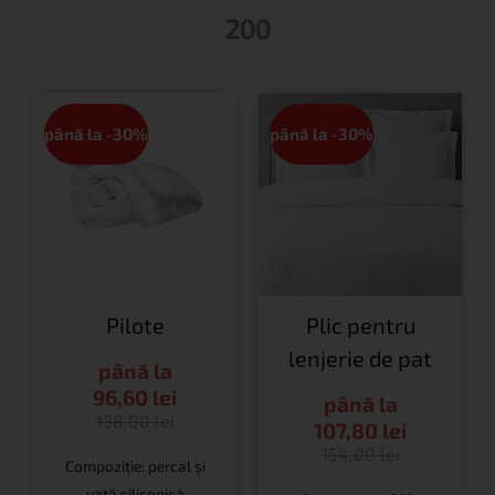
200
până la -30%
până la -30%
Plic pentru
Pilote
lenjerie de pat
până la
96,60
lei
până la
138,00
lei
107,80
lei
154,00
lei
Compoziție: percal și
vată siliconică