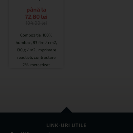
până la
72,80
lei
104,00
lei
Compoziție: 100%
bumbac, 83 fire / cm2,
130 g / m2, imprimare
reactivă, contractare
2%, mercerizat
LINK-URI UTILE