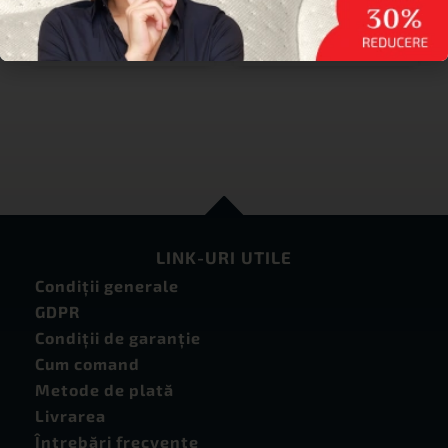
cu
elastic
. Densitate –
300 gr/m2
LINK-URI UTILE
Condiţii generale
GDPR
Condiţii de garanţie
Cum comand
Metode de plată
Livrarea
Întrebări frecvente