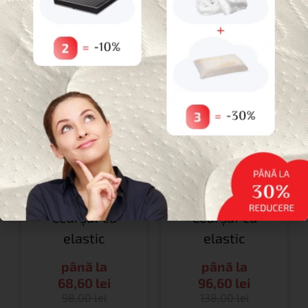
cu
elastic
. Densitate –
300 gr/m2
până la -30%
până la -30%
Cearșaf cu
Cearșaf cu
elastic
elastic
până la
până la
68,60
lei
96,60
lei
98,00
lei
138,00
lei