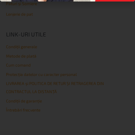
Paturi și Somiere
Lenjerie de pat
LINK-URI UTILE
Condiţii generale
Metode de plată
Cum comand
Protecția datelor cu caracter personal
LIVRAREA și POLITICA DE RETUR ȘI RETRAGEREA DIN
CONTRACTUL LA DISTANȚĂ
Condiţii de garanţie
Întrebări frecvente