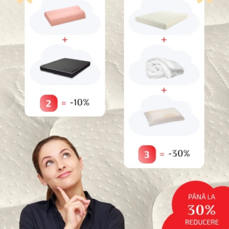
10%
reducere dacă cumpărați
2
produse
30%
reducere dacă cumpărați
3
produse
*Nu este valabil pentru produse promotionale
Categorii
Paturi pentru animale de companie
Uncategorized
Reduceri
Saltele
Topperе
Protecții
Perne