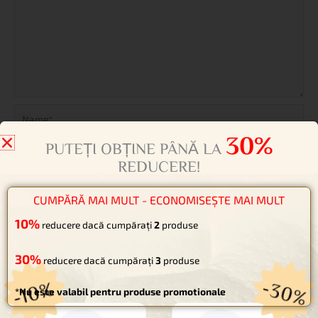
Name*
Email*
Website
30%
PUTEȚI OBȚINE PÂNĂ LA
REDUCERE!
Salvează-mi numele, emailul și site-ul web în acest navigator
pentru data viitoare când o să comentez.
CUMPĂRĂ MAI MULT - ECONOMISEȘTE MAI MULT