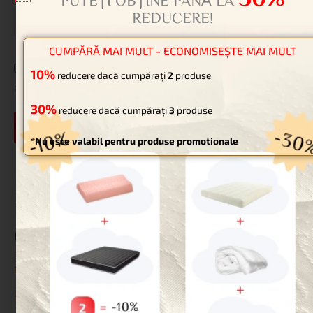
30%
PUTEȚI OBȚINE PÂNĂ LA
REDUCERE!
Website
CUMPĂRĂ MAI MULT - ECONOMISEȘTE MAI MULT
Salvează-mi numele, emailul și site-ul web în acest navigator
10%
reducere dacă cumpărați
2
produse
pentru data viitoare când o să comentez.
30%
reducere dacă cumpărați
3
produse
*Nu este valabil pentru produse promotionale
Categorii
Paturi pentru animale de companie
Uncategorized