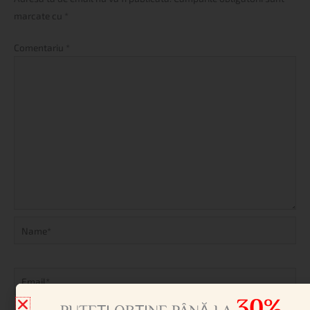
marcate cu
*
Comentariu
*
Name*
Email*