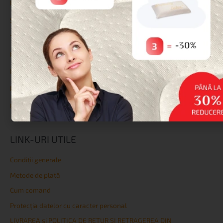
Reduceri
Saltele
Topperе
Protecții
Perne
Paturi și Somiere
Lenjerie de pat
LINK-URI UTILE
Condiţii generale
Metode de plată
Cum comand
Protecția datelor cu caracter personal
LIVRAREA și POLITICA DE RETUR ȘI RETRAGEREA DIN