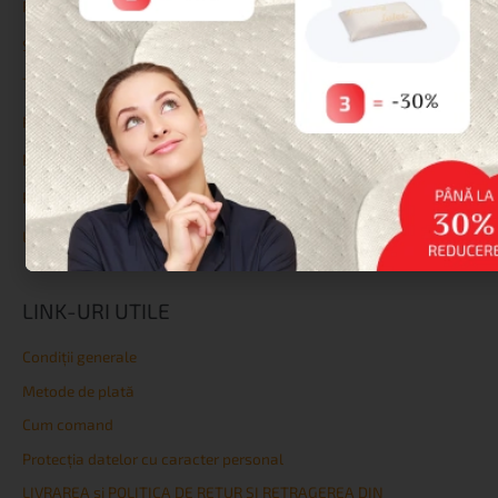
Reduceri
Saltele
Topperе
Protecții
Perne
Paturi și Somiere
Lenjerie de pat
LINK-URI UTILE
Condiţii generale
Metode de plată
Cum comand
Protecția datelor cu caracter personal
LIVRAREA și POLITICA DE RETUR ȘI RETRAGEREA DIN