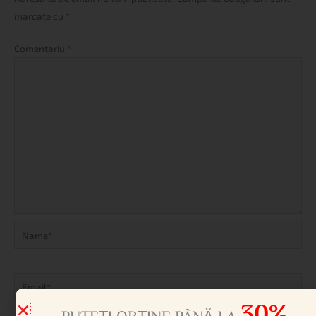
marcate cu
*
Comentariu
*
Name*
Email*