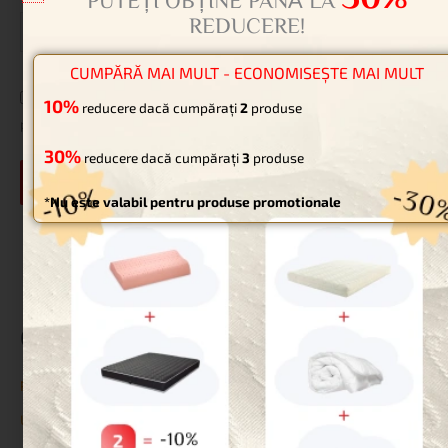
30%
PUTEȚI OBȚINE PÂNĂ LA
REDUCERE!
Website
CUMPĂRĂ MAI MULT - ECONOMISEȘTE MAI MULT
Salvează-mi numele, emailul și site-ul web în acest navigator
10%
reducere dacă cumpărați
2
produse
pentru data viitoare când o să comentez.
30%
reducere dacă cumpărați
3
produse
*Nu este valabil pentru produse promotionale
Categorii
Paturi pentru animale de companie
Uncategorized