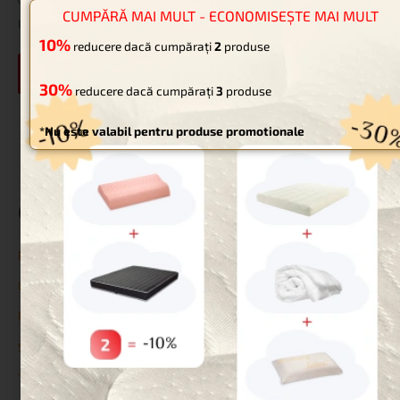
CUMPĂRĂ MAI MULT - ECONOMISEȘTE MAI MULT
pentru data viitoare când o să comentez.
10%
reducere dacă cumpărați
2
produse
30%
reducere dacă cumpărați
3
produse
*Nu este valabil pentru produse promotionale
Categorii
Paturi pentru animale de companie
Uncategorized
Reduceri
Saltele
Topperе