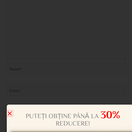
Name*
Email*
Website
30%
PUTEȚI OBȚINE PÂNĂ LA
REDUCERE!
Salvează-mi numele, emailul și site-ul web în acest navigator