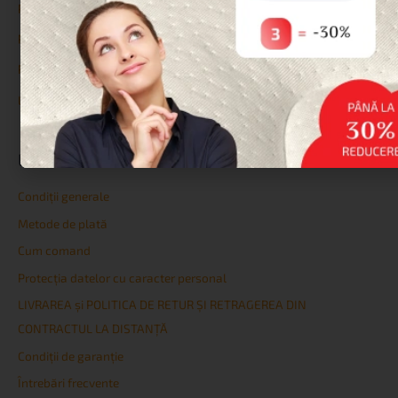
Protecții
Perne
Paturi și Somiere
Lenjerie de pat
LINK-URI UTILE
Condiţii generale
Metode de plată
Cum comand
Protecția datelor cu caracter personal
LIVRAREA și POLITICA DE RETUR ȘI RETRAGEREA DIN
CONTRACTUL LA DISTANȚĂ
Condiţii de garanţie
Întrebări frecvente