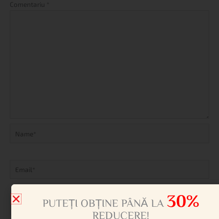
Comentariu
*
Name*
Email*
30%
Website
PUTEȚI OBȚINE PÂNĂ LA