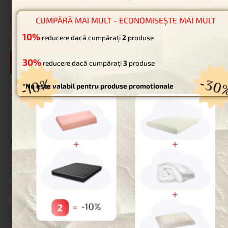
REDUCERE!
Salvează-mi numele, emailul și site-ul web în acest navigator
CUMPĂRĂ MAI MULT - ECONOMISEȘTE MAI MULT
pentru data viitoare când o să comentez.
10%
reducere dacă cumpărați
2
produse
30%
reducere dacă cumpărați
3
produse
*Nu este valabil pentru produse promotionale
Categorii
Paturi pentru animale de companie
Uncategorized
Reduceri
Saltele