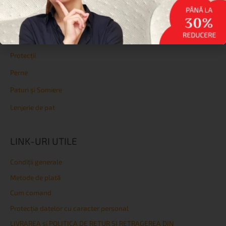
Reduceri
Saltele
Topperе
Protecții
Perne
Paturi și Somiere
Lenjerie de pat
LINK-URI UTILE
Condiţii generale
Metode de plată
Cum comand
Protecția datelor cu caracter personal
LIVRAREA și POLITICA DE RETUR ȘI RETRAGEREA DIN