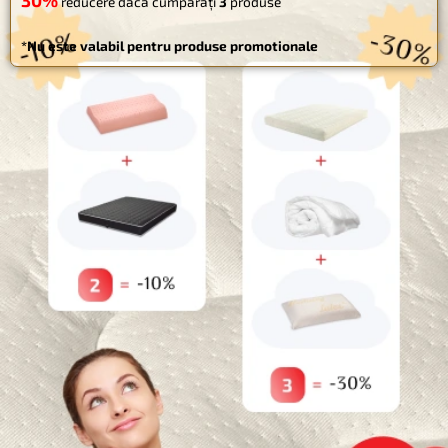
30%
PUTEȚI OBȚINE PÂNĂ LA
REDUCERE!
Website
CUMPĂRĂ MAI MULT - ECONOMISEȘTE MAI MULT
Salvează-mi numele, emailul și site-ul web în acest navigator
10%
reducere dacă cumpărați
2
produse
pentru data viitoare când o să comentez.
30%
reducere dacă cumpărați
3
produse
*Nu este valabil pentru produse promotionale
Categorii
Paturi pentru animale de companie
Uncategorized