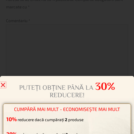
marcate cu
*
Comentariu
*
Name*
Email*