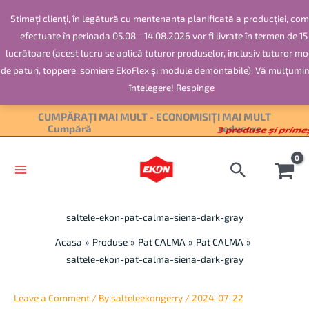
Skip
Stimați clienți, în legătură cu mentenanța planificată a producției, com
to
efectuate în perioada 05.08 - 14.08.2026 vor fi livrate în termen de 15 
content
lucrătoare (acest lucru se aplică tuturor produselor, inclusiv tuturor mo
de paturi, toppere, somiere EkoFlex și module demontabile). Vă mulțumi
înțelegere!
Respinge
CUMPĂRAȚI MAI MULT - ECONOMISIȚI MAI MULT
3 produse și prime
Cumpără
reducere
saltele-ekon-pat-calma-siena-dark-gray
Acasa
Produse
Pat CALMA
Pat CALMA
saltele-ekon-pat-calma-siena-dark-gray
Leave a Comment
/ By
salteleekongerry
/
2024-07-22