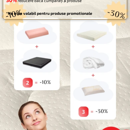
30%
PUTEȚI OBȚINE PÂNĂ LA
Website
REDUCERE!
CUMPĂRĂ MAI MULT - ECONOMISEȘTE MAI MULT
Salvează-mi numele, emailul și site-ul web în acest navigator
10%
pentru data viitoare când o să comentez.
reducere dacă cumpărați
2
produse
30%
reducere dacă cumpărați
3
produse
*Nu este valabil pentru produse promotionale
Categorii
Paturi pentru animale de companie
Uncategorized