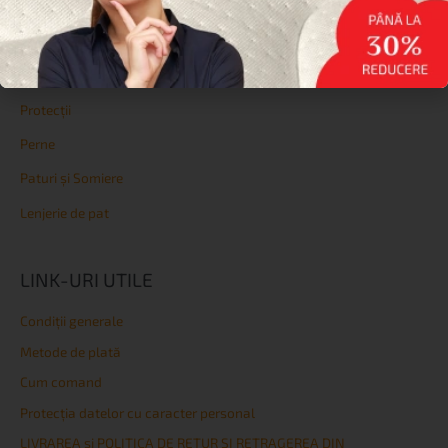
Reduceri
Saltele
Topperе
Protecții
Perne
Paturi și Somiere
Lenjerie de pat
LINK-URI UTILE
Condiţii generale
Metode de plată
Cum comand
Protecția datelor cu caracter personal
LIVRAREA și POLITICA DE RETUR ȘI RETRAGEREA DIN