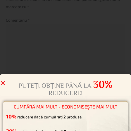
marcate cu
*
Comentariu
*
Name*
Email*