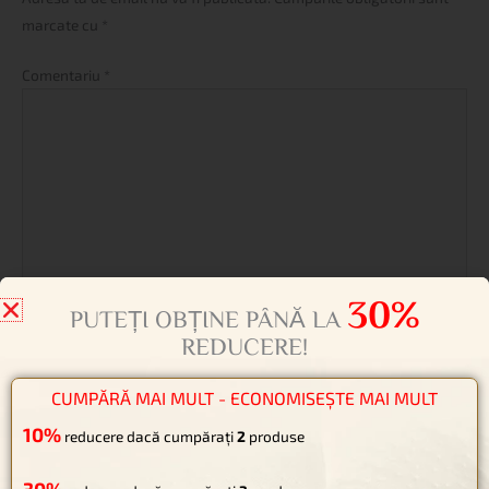
marcate cu
*
Comentariu
*
Name*
Email*