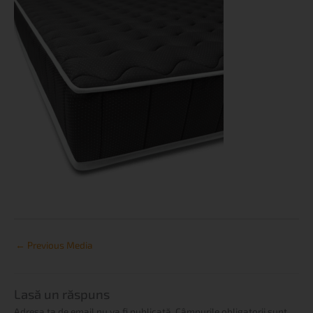
←
Previous Media
Lasă un răspuns
Adresa ta de email nu va fi publicată.
Câmpurile obligatorii sunt