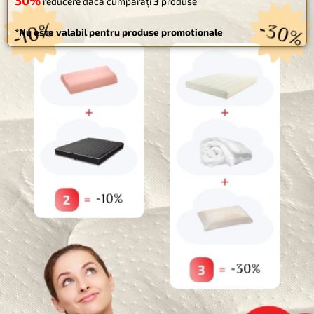
30%
PUTEȚI OBȚINE PÂNĂ LA
REDUCERE!
Website
CUMPĂRĂ MAI MULT - ECONOMISEȘTE MAI MULT
Salvează-mi numele, emailul și site-ul web în acest navigator
10%
reducere dacă cumpărați
2
produse
pentru data viitoare când o să comentez.
30%
reducere dacă cumpărați
3
produse
*Nu este valabil pentru produse promotionale
Categorii
Paturi pentru animale de companie
Uncategorized