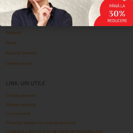
Reduceri
Saltele
Topperе
Protecții
Perne
Paturi și Somiere
Lenjerie de pat
LINK-URI UTILE
Condiţii generale
Metode de plată
Cum comand
Protecția datelor cu caracter personal
LIVRAREA și POLITICA DE RETUR ȘI RETRAGEREA DIN