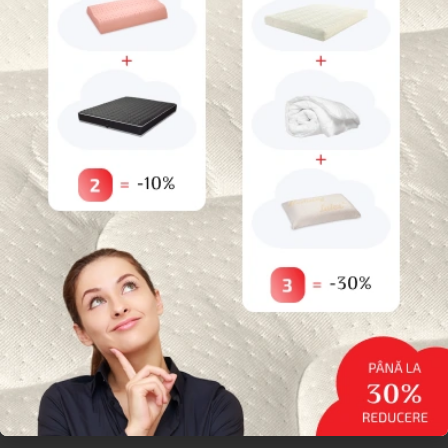
30%
reducere dacă cumpărați
3
produse
*Nu este valabil pentru produse promotionale
Categorii
Paturi pentru animale de companie
Uncategorized
Reduceri
Saltele
Topperе
Protecții
Perne
Paturi și Somiere