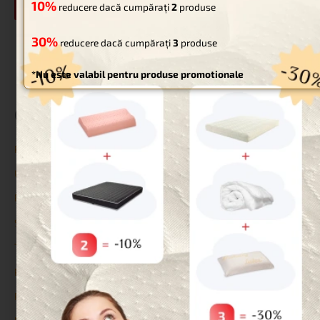
10%
reducere dacă cumpărați
2
produse
30%
reducere dacă cumpărați
3
produse
*Nu este valabil pentru produse promotionale
Categorii
Paturi pentru animale de companie
Uncategorized
Reduceri
Saltele
Topperе
Protecții
Perne