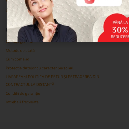
Paturi și Somiere
Lenjerie de pat
LINK-URI UTILE
Condiţii generale
Metode de plată
Cum comand
Protecția datelor cu caracter personal
LIVRAREA și POLITICA DE RETUR ȘI RETRAGEREA DIN
CONTRACTUL LA DISTANȚĂ
Condiţii de garanţie
Întrebări frecvente