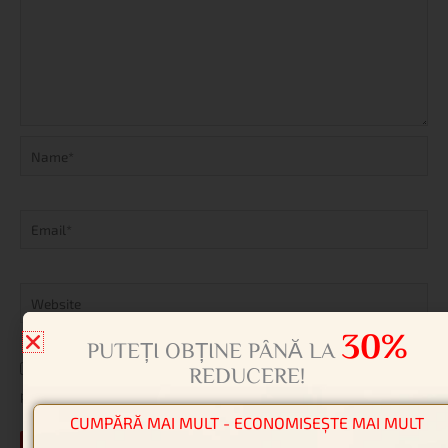
Name*
Email*
Website
30%
PUTEȚI OBȚINE PÂNĂ LA
Salvează-mi numele, emailul și site-ul web în acest navigator
REDUCERE!
pentru data viitoare când o să comentez.
CUMPĂRĂ MAI MULT - ECONOMISEȘTE MAI MULT