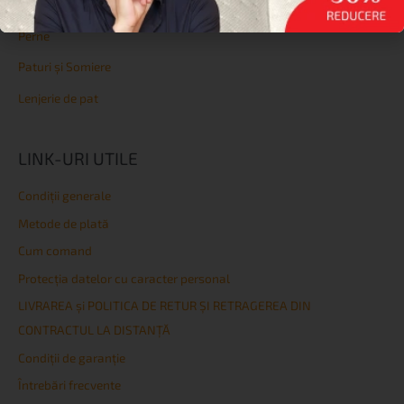
Protecții
Perne
Paturi și Somiere
Lenjerie de pat
LINK-URI UTILE
Condiţii generale
Metode de plată
Cum comand
Protecția datelor cu caracter personal
LIVRAREA și POLITICA DE RETUR ȘI RETRAGEREA DIN
CONTRACTUL LA DISTANȚĂ
Condiţii de garanţie
Întrebări frecvente