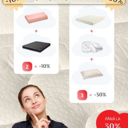
pentru data viitoare când o să comentez.
CUMPĂRĂ MAI MULT - ECONOMISEȘTE MAI MULT
10%
reducere dacă cumpărați
2
produse
30%
reducere dacă cumpărați
3
produse
*Nu este valabil pentru produse promotionale
Categorii
Paturi pentru animale de companie
Uncategorized
Reduceri
Saltele
Topperе