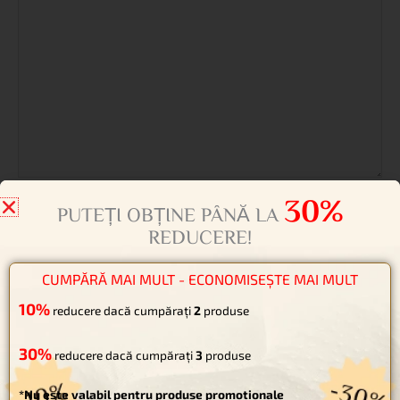
Name*
Email*
Website
30%
PUTEȚI OBȚINE PÂNĂ LA
REDUCERE!
Salvează-mi numele, emailul și site-ul web în acest navigator