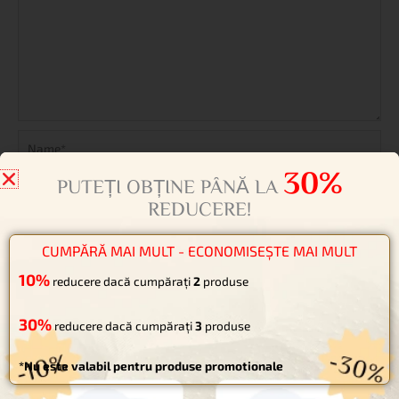
Name*
Email*
Website
30%
PUTEȚI OBȚINE PÂNĂ LA
REDUCERE!
Salvează-mi numele, emailul și site-ul web în acest navigator
pentru data viitoare când o să comentez.
CUMPĂRĂ MAI MULT - ECONOMISEȘTE MAI MULT