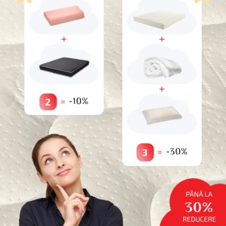
10%
reducere dacă cumpărați
2
produse
30%
reducere dacă cumpărați
3
produse
*Nu este valabil pentru produse promotionale
Categorii
Paturi pentru animale de companie
Uncategorized
Reduceri
Saltele
Topperе
Protecții
Perne