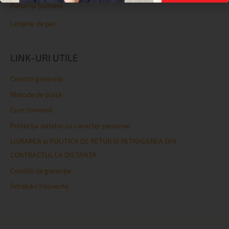
Paturi și Somiere
Lenjerie de pat
LINK-URI UTILE
Condiţii generale
Metode de plată
Cum comand
Protecția datelor cu caracter personal
LIVRAREA și POLITICA DE RETUR ȘI RETRAGEREA DIN
CONTRACTUL LA DISTANȚĂ
Condiţii de garanţie
Întrebări frecvente