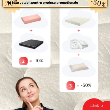
Salvează-mi numele, emailul și site-ul web în acest navigator
CUMPĂRĂ MAI MULT - ECONOMISEȘTE MAI MULT
pentru data viitoare când o să comentez.
10%
reducere dacă cumpărați
2
produse
30%
reducere dacă cumpărați
3
produse
*Nu este valabil pentru produse promotionale
Categorii
Paturi pentru animale de companie
Uncategorized
Reduceri
Saltele