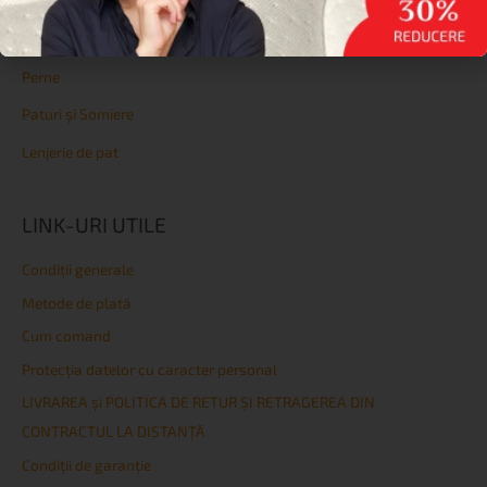
Topperе
Protecții
Perne
Paturi și Somiere
Lenjerie de pat
LINK-URI UTILE
Condiţii generale
Metode de plată
Cum comand
Protecția datelor cu caracter personal
LIVRAREA și POLITICA DE RETUR ȘI RETRAGEREA DIN
CONTRACTUL LA DISTANȚĂ
Condiţii de garanţie