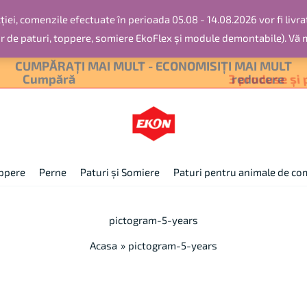
iei, comenzile efectuate în perioada 05.08 - 14.08.2026 vor fi livra
or de paturi, toppere, somiere EkoFlex și module demontabile). Vă
CUMPĂRAȚI MAI MULT - ECONOMISIȚI MAI MULT
Cumpără
2 produse și primești 10%
reducere
pperе
Perne
Paturi și Somiere
Paturi pentru animale de c
pictogram-5-years
Acasa
pictogram-5-years