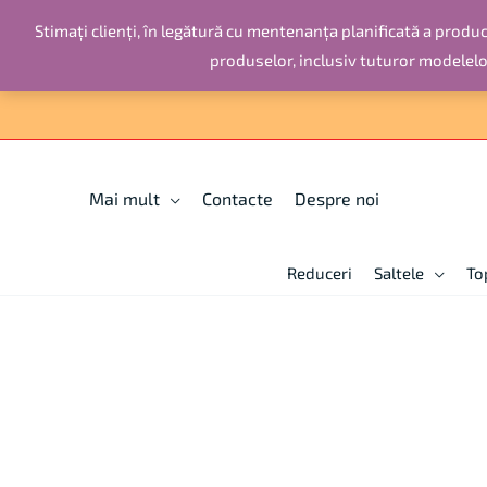
Skip
Stimați clienți, în legătură cu mentenanța planificată a producț
to
produselor, inclusiv tuturor modelel
content
Мai mult
Contacte
Despre noi
Reduceri
Saltele
To