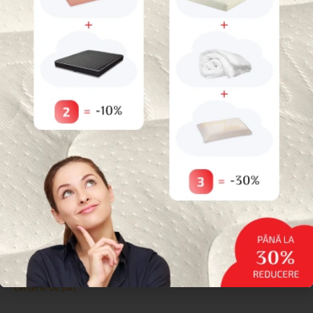
30%
reducere dacă cumpărați
3
produse
*Nu este valabil pentru produse promotionale
Categorii
Paturi pentru animale de companie
Uncategorized
Reduceri
Saltele
Topperе
Protecții
Perne
Paturi și Somiere
Lenjerie de pat