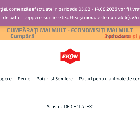
iei, comenzile efectuate în perioada 05.08 - 14.08.2026 vor fi livra
or de paturi, toppere, somiere EkoFlex și module demontabile). Vă
CUMPĂRAȚI MAI MULT - ECONOMISIȚI MAI MULT
Cumpără
2 produse și primești 10%
reducere
pperе
Perne
Paturi și Somiere
Paturi pentru animale de c
Acasa
DE CE “LATEX”