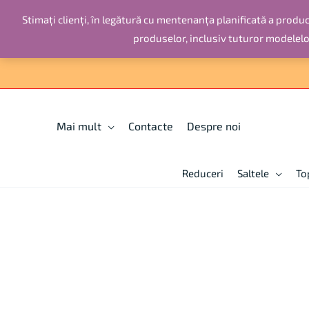
Skip
Stimați clienți, în legătură cu mentenanța planificată a producț
to
produselor, inclusiv tuturor modelel
content
Мai mult
Contacte
Despre noi
Reduceri
Saltele
To