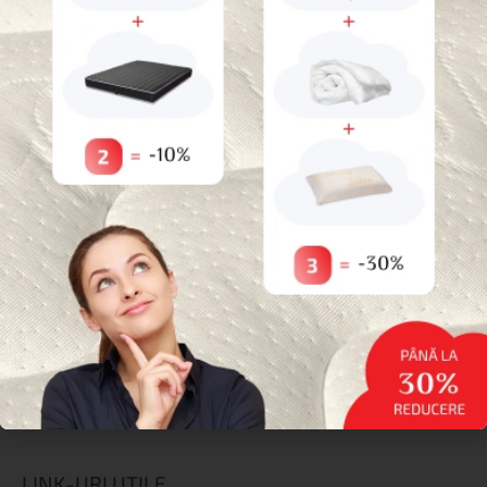
30%
reducere dacă cumpărați
3
produse
*Nu este valabil pentru produse promotionale
Categorii
Paturi pentru animale de companie
Uncategorized
Reduceri
Saltele
Topperе
Protecții
Perne
Paturi și Somiere
Lenjerie de pat
LINK-URI UTILE