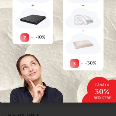
30%
reducere dacă cumpărați
3
produse
Categorii
*Nu este valabil pentru produse promotionale
Paturi pentru animale de companie
Uncategorized
Reduceri
Saltele
Topperе
Protecții
Perne
Paturi și Somiere
Lenjerie de pat
LINK-URI UTILE