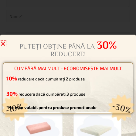
Name*
Email*
Website
Salvează-mi numele, emailul și site-ul web în acest navigator
30%
pentru data viitoare când o să comentez.
PUTEȚI OBȚINE PÂNĂ LA
REDUCERE!
CUMPĂRĂ MAI MULT - ECONOMISEȘTE MAI MULT
10%
reducere dacă cumpărați
2
produse