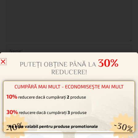
Name*
Email*
Website
30%
PUTEȚI OBȚINE PÂNĂ LA
Salvează-mi numele, emailul și site-ul web în acest navigator
REDUCERE!
pentru data viitoare când o să comentez.
CUMPĂRĂ MAI MULT - ECONOMISEȘTE MAI MULT