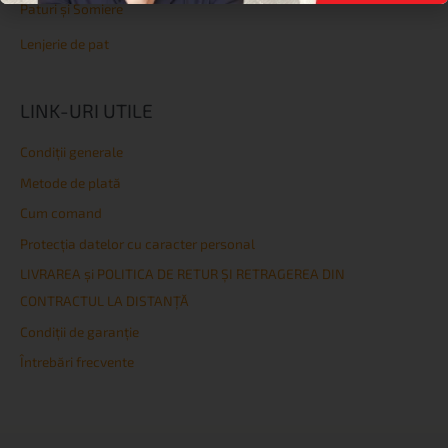
Paturi și Somiere
Lenjerie de pat
LINK-URI UTILE
Condiţii generale
Metode de plată
Cum comand
Protecția datelor cu caracter personal
LIVRAREA și POLITICA DE RETUR ȘI RETRAGEREA DIN
CONTRACTUL LA DISTANȚĂ
Condiţii de garanţie
Întrebări frecvente