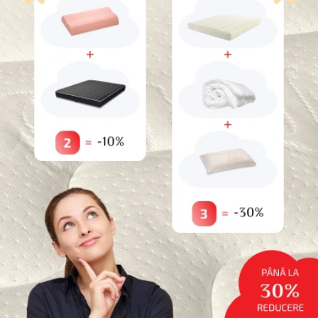
10%
reducere dacă cumpărați
2
produse
30%
reducere dacă cumpărați
3
produse
*Nu este valabil pentru produse promotionale
Categorii
Paturi pentru animale de companie
Uncategorized
Reduceri
Saltele
Topperе
Protecții
Perne