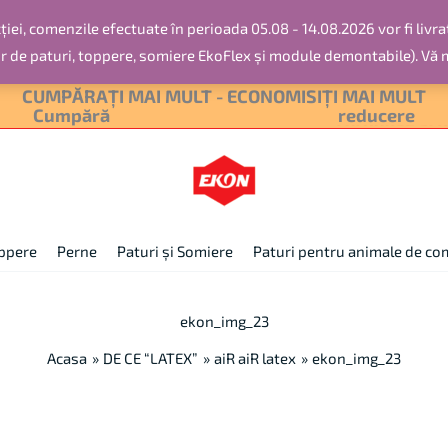
iei, comenzile efectuate în perioada 05.08 - 14.08.2026 vor fi livra
or de paturi, toppere, somiere EkoFlex și module demontabile). Vă
CUMPĂRAȚI MAI MULT - ECONOMISIȚI MAI MULT
Cumpără
2 produse și primești 10%
reducere
pperе
Perne
Paturi și Somiere
Paturi pentru animale de c
ekon_img_23
Acasa
DE CE “LATEX”
aiR aiR latex
ekon_img_23