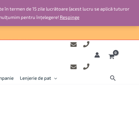
te în termen de 15 zile lucrătoare (acest lucru se aplică tuturor
 mulțumim pentru înțelegere!
Respinge
ompanie
Lenjerie de pat