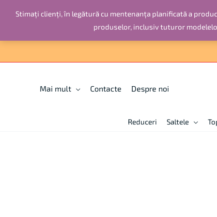
Skip
Stimați clienți, în legătură cu mentenanța planificată a producț
to
produselor, inclusiv tuturor modelel
content
Мai mult
Contacte
Despre noi
Reduceri
Saltele
To